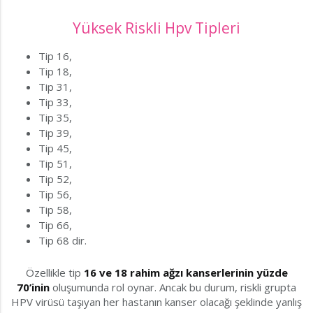
Yüksek Riskli Hpv Tipleri
Tip 16,
Tip 18,
Tip 31,
Tip 33,
Tip 35,
Tip 39,
Tip 45,
Tip 51,
Tip 52,
Tip 56,
Tip 58,
Tip 66,
Tip 68 dir.
Özellikle tip
16 ve 18 rahim ağzı kanserlerinin yüzde
70’inin
oluşumunda rol oynar. Ancak bu durum, riskli grupta
HPV virüsü taşıyan her hastanın kanser olacağı şeklinde yanlış