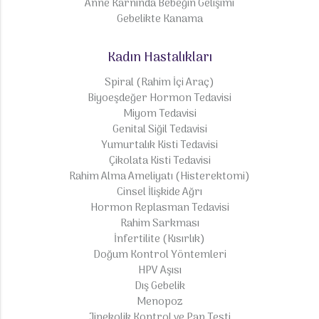
Anne Karnında Bebeğin Gelişimi
Gebelikte Kanama
Kadın Hastalıkları
Spiral (Rahim İçi Araç)
Biyoeşdeğer Hormon Tedavisi
Miyom Tedavisi
Genital Siğil Tedavisi
Yumurtalık Kisti Tedavisi
Çikolata Kisti Tedavisi
Rahim Alma Ameliyatı (Histerektomi)
Cinsel İlişkide Ağrı
Hormon Replasman Tedavisi
Rahim Sarkması
İnfertilite (Kısırlık)
Doğum Kontrol Yöntemleri
HPV Aşısı
Dış Gebelik
Menopoz
Jinekolik Kontrol ve Pap Testi