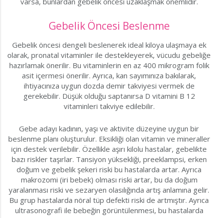
varsa, bunlardan gebelik öncesi uzaklaşmak önemlidir.
Gebelik Öncesi Beslenme
Gebelik öncesi dengeli beslenerek ideal kiloya ulaşmaya ek
olarak, pronatal vitaminler ile destekleyerek, vücudu gebeliğe
hazırlamak önerilir. Bu vitaminlerin en az 400 mikrogram folik
asit içermesi önerilir. Ayrıca, kan sayımınıza bakılarak,
ihtiyacınıza uygun dozda demir takviyesi vermek de
gerekebilir. Düşük olduğu saptanırsa D vitamini B 12
vitaminleri takviye edilebilir.
Gebe adayı kadının, yaşı ve aktivite düzeyine uygun bir
beslenme planı oluşturulur. Eksikliği olan vitamin ve mineraller
için destek verilebilir. Özellikle aşırı kilolu hastalar, gebelikte
bazı riskler taşırlar. Tansiyon yüksekliği, preeklampsi, erken
doğum ve gebelik şekeri riski bu hastalarda artar. Ayrıca
makrozomi (iri bebek) olması riski artar, bu da doğum
yaralanması riski ve sezaryen olasılığında artış anlamına gelir.
Bu grup hastalarda nöral tüp defekti riski de artmıştır. Ayrıca
ultrasonografi ile bebeğin görüntülenmesi, bu hastalarda