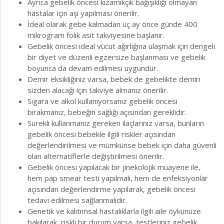
Ayrıca gebelik öncesi kızamıkçık bağışıklığı olmayan
hastalar için aşı yapılması önerilir.
İdeal olarak gebe kalmadan üç ay önce günde 400
mikrogram folik asit takviyesine başlanır.
Gebelik öncesi ideal vücut ağırlığına ulaşmak için dengeli
bir diyet ve düzenli egzersize başlanması ve gebelik
boyunca da devam edilmesi uygundur.
Demir eksikliğiniz varsa, bebek de gebelikte demiri
sizden alacağı için takviye almanız önerilir.
Sigara ve alkol kullanıyorsanız gebelik öncesi
bırakmanız, bebeğin sağlığı açısından gereklidir.
Sürekli kullanmanız gereken ilaçlarınız varsa, bunların
gebelik öncesi bebekle ilgili riskler açısından
değerlendirilmesi ve mümkünse bebek için daha güvenli
olan alternatiflerle değiştirilmesi önerilir.
Gebelik öncesi yapılacak bir jinekolojik muayene ile,
hem pap smear testi yapılmalı, hem de enfeksiyonlar
açısından değerlendirme yapılarak, gebelik öncesi
tedavi edilmesi sağlanmalıdır.
Genetik ve kalıtımsal hastalıklarla ilgili aile öykünüze
bakılarak, riskli bir durum varsa, testleriniz gebelik