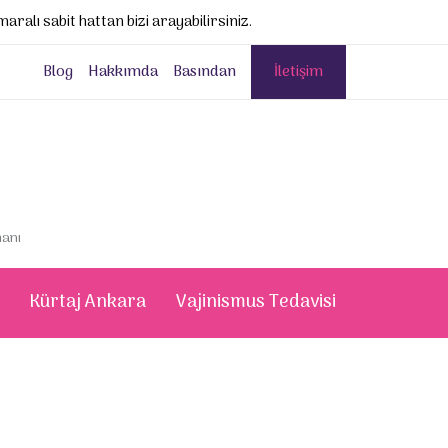
aralı sabit hattan bizi arayabilirsiniz.
Blog
Hakkımda
Basından
İletişim
manı
Kürtaj Ankara
Vajinismus Tedavisi