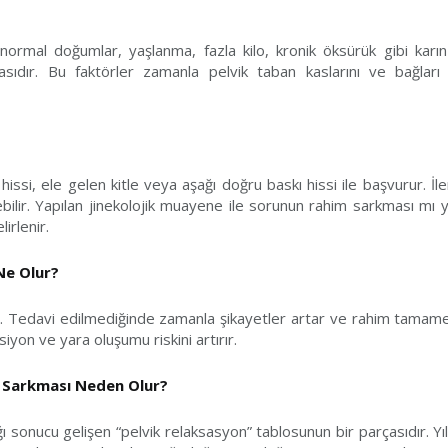
ormal doğumlar, yaşlanma, fazla kilo, kronik öksürük gibi karın
sıdır. Bu faktörler zamanla pelvik taban kaslarını ve bağları
hissi, ele gelen kitle veya aşağı doğru baskı hissi ile başvurur. İl
bilir. Yapılan jinekolojik muayene ile sorunun rahim sarkması mı y
irlenir.
Ne Olur?
r. Tedavi edilmediğinde zamanla şikayetler artar ve rahim tamamen
yon ve yara oluşumu riskini artırır.
) Sarkması Neden Olur?
ı sonucu gelişen “pelvik relaksasyon” tablosunun bir parçasıdır. Y