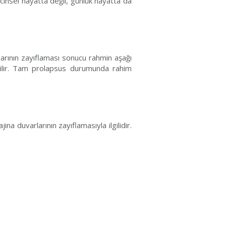
 cinsel hayatta değil, günlük hayatta da
arının zayıflaması sonucu rahmin aşağı
abilir. Tam prolapsus durumunda rahim
a duvarlarının zayıflamasıyla ilgilidir.