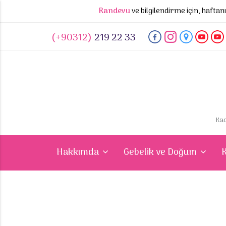
Randevu
ve bilgilendirme için, hafta
(+90312)
219 22 33
Kad
Hakkımda
Gebelik ve Doğum
K