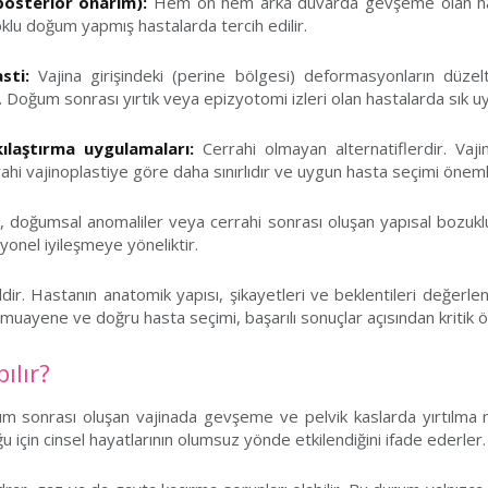
posterior onarım):
Hem ön hem arka duvarda gevşeme olan hast
oklu doğum yapmış hastalarda tercih edilir.
sti:
Vajina girişindeki (perine bölgesi) deformasyonların düzeltil
lir. Doğum sonrası yırtık veya epizyotomi izleri olan hastalarda sık uy
kılaştırma uygulamaları:
Cerrahi olmayan alternatiflerdir. Vaji
rahi vajinoplastiye göre daha sınırlıdır ve uygun hasta seçimi önemli
doğumsal anomaliler veya cerrahi sonrası oluşan yapısal bozuklukl
yonel iyileşmeye yöneliktir.
dir. Hastanın anatomik yapısı, şikayetleri ve beklentileri değerlen
uayene ve doğru hasta seçimi, başarılı sonuçlar açısından kritik 
ılır?
oğum sonrası oluşan vajinada gevşeme ve pelvik kaslarda yırtılma
uğu için cinsel hayatlarının olumsuz yönde etkilendiğini ifade ederler.