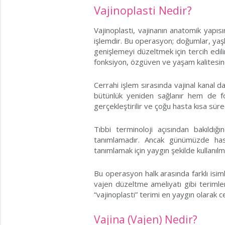
Vajinoplasti Nedir?
Vajinoplasti, vajinanın anatomik yapı
işlemdir. Bu operasyon; doğumlar, yaşl
genişlemeyi düzeltmek için tercih edili
fonksiyon, özgüven ve yaşam kalitesind
Cerrahi işlem sırasında vajinal kanal da
bütünlük yeniden sağlanır hem de fon
gerçekleştirilir ve çoğu hasta kısa sür
Tıbbi terminoloji açısından bakıldığ
tanımlamadır. Ancak günümüzde hastal
tanımlamak için yaygın şekilde kullanılm
Bu operasyon halk arasında farklı isiml
vajen düzeltme ameliyatı gibi terimle
“vajinoplasti” terimi en yaygın olarak ce
Vajina (Vajen) Nedir?