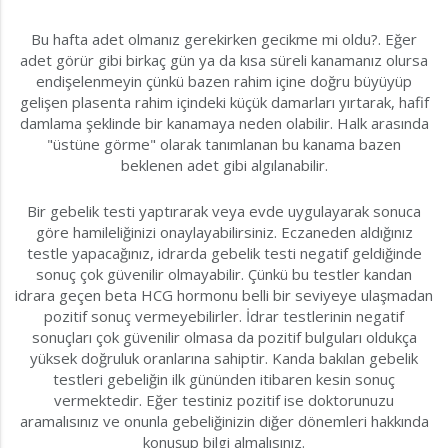
Bu hafta adet olmanız gerekirken gecikme mi oldu?. Eğer
adet görür gibi birkaç gün ya da kısa süreli kanamanız olursa
endişelenmeyin çünkü bazen rahim içine doğru büyüyüp
gelişen plasenta rahim içindeki küçük damarları yırtarak, hafif
damlama şeklinde bir kanamaya neden olabilir. Halk arasında
"üstüne görme" olarak tanımlanan bu kanama bazen
beklenen adet gibi algılanabilir.
Bir gebelik testi yaptırarak veya evde uygulayarak sonuca
göre hamileliğinizi onaylayabilirsiniz. Eczaneden aldığınız
testle yapacağınız, idrarda gebelik testi negatif geldiğinde
sonuç çok güvenilir olmayabilir. Çünkü bu testler kandan
idrara geçen beta HCG hormonu belli bir seviyeye ulaşmadan
pozitif sonuç vermeyebilirler. İdrar testlerinin negatif
sonuçları çok güvenilir olmasa da pozitif bulguları oldukça
yüksek doğruluk oranlarına sahiptir. Kanda bakılan gebelik
testleri gebeliğin ilk gününden itibaren kesin sonuç
vermektedir. Eğer testiniz pozitif ise doktorunuzu
aramalısınız ve onunla gebeliğinizin diğer dönemleri hakkında
konuşup bilgi almalısınız.